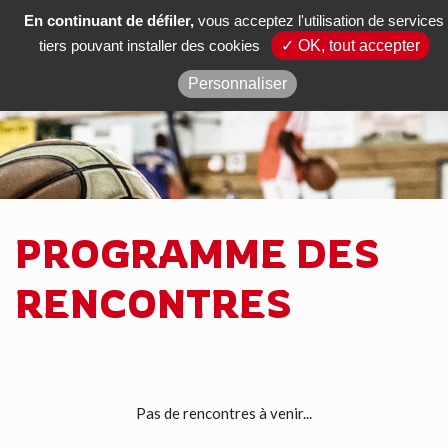
En continuant de défiler,
vous acceptez l'utilisation de services
Actus
tiers pouvant installer des cookies
✓ OK, tout accepter
Poligny Jura Basket Comté
Personnaliser
PROGRAMME DES
RENCONTRES
Pas de rencontres à venir...