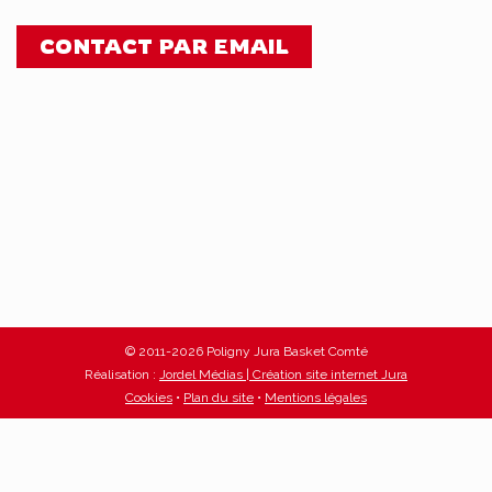
CONTACT PAR EMAIL
© 2011-2026 Poligny Jura Basket Comté
Réalisation :
Jordel Médias | Création site internet Jura
Cookies
•
Plan du site
•
Mentions légales