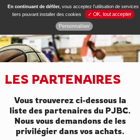
En continuant de défiler,
vous acceptez l'utilisation de services
Actus
tiers pouvant installer des cookies
✓ OK, tout accepter
Poligny Jura Basket Comté
Personnaliser
LES PARTENAIRES
Vous trouverez ci-dessous la
liste des partenaires du PJBC.
Nous vous demandons de les
privilégier dans vos achats.