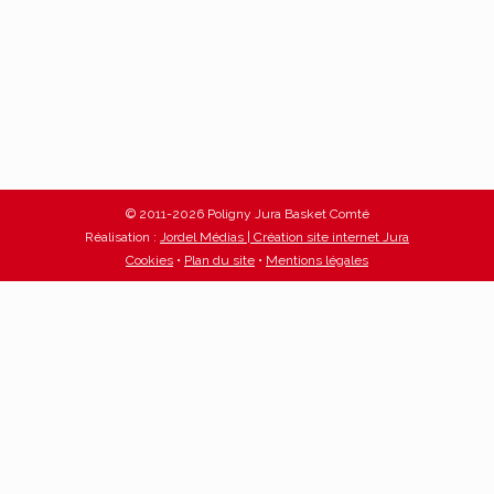
© 2011-2026 Poligny Jura Basket Comté
Réalisation :
Jordel Médias | Création site internet Jura
Cookies
•
Plan du site
•
Mentions légales